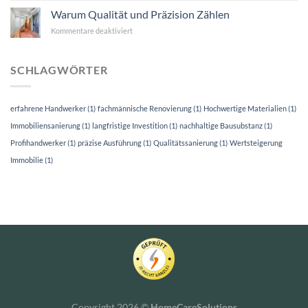
Ihrer
Warum Qualität und Präzision Zählen
Hausrenovierung
Kommentare deaktiviert
für
Warum
Qualität
und
SCHLAGWÖRTER
Präzision
Zählen
erfahrene Handwerker
(1)
fachmännische Renovierung
(1)
Hochwertige Materialien
(1)
Immobiliensanierung
(1)
langfristige Investition
(1)
nachhaltige Bausubstanz
(1)
Profihandwerker
(1)
präzise Ausführung
(1)
Qualitätssanierung
(1)
Wertsteigerung
Immobilie
(1)
Copyright 2026 ©
HomeCareSolutions